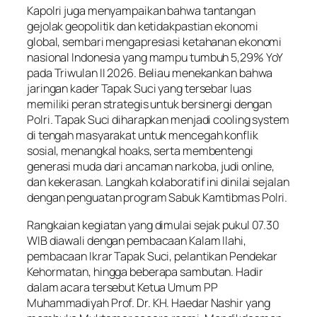
Kapolri juga menyampaikan bahwa tantangan
gejolak geopolitik dan ketidakpastian ekonomi
global, sembari mengapresiasi ketahanan ekonomi
nasional Indonesia yang mampu tumbuh 5,29% YoY
pada Triwulan II 2026. Beliau menekankan bahwa
jaringan kader Tapak Suci yang tersebar luas
memiliki peran strategis untuk bersinergi dengan
Polri. Tapak Suci diharapkan menjadi cooling system
di tengah masyarakat untuk mencegah konflik
sosial, menangkal hoaks, serta membentengi
generasi muda dari ancaman narkoba, judi online,
dan kekerasan. Langkah kolaboratif ini dinilai sejalan
dengan penguatan program Sabuk Kamtibmas Polri.
Rangkaian kegiatan yang dimulai sejak pukul 07.30
WIB diawali dengan pembacaan Kalam Ilahi,
pembacaan Ikrar Tapak Suci, pelantikan Pendekar
Kehormatan, hingga beberapa sambutan. Hadir
dalam acara tersebut Ketua Umum PP
Muhammadiyah Prof. Dr. KH. Haedar Nashir yang