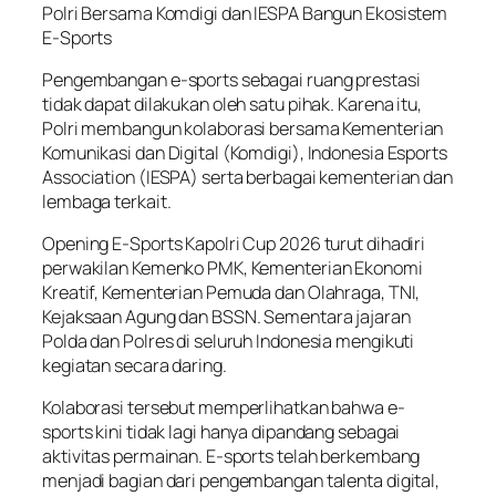
Polri Bersama Komdigi dan IESPA Bangun Ekosistem
E-Sports
Pengembangan e-sports sebagai ruang prestasi
tidak dapat dilakukan oleh satu pihak. Karena itu,
Polri membangun kolaborasi bersama Kementerian
Komunikasi dan Digital (Komdigi), Indonesia Esports
Association (IESPA) serta berbagai kementerian dan
lembaga terkait.
Opening E-Sports Kapolri Cup 2026 turut dihadiri
perwakilan Kemenko PMK, Kementerian Ekonomi
Kreatif, Kementerian Pemuda dan Olahraga, TNI,
Kejaksaan Agung dan BSSN. Sementara jajaran
Polda dan Polres di seluruh Indonesia mengikuti
kegiatan secara daring.
Kolaborasi tersebut memperlihatkan bahwa e-
sports kini tidak lagi hanya dipandang sebagai
aktivitas permainan. E-sports telah berkembang
menjadi bagian dari pengembangan talenta digital,