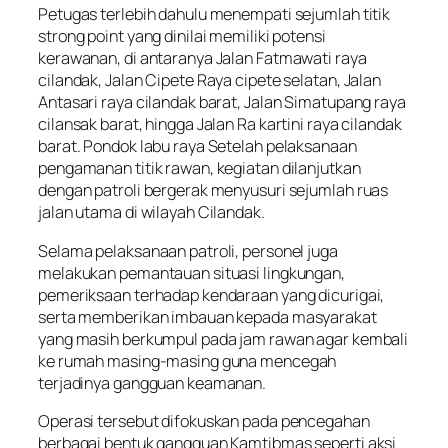
Petugas terlebih dahulu menempati sejumlah titik
strong point yang dinilai memiliki potensi
kerawanan, di antaranya Jalan Fatmawati raya
cilandak, Jalan Cipete Raya cipete selatan, Jalan
Antasari raya cilandak barat, Jalan Simatupang raya
cilansak barat, hingga Jalan Ra kartini raya cilandak
barat. Pondok labu raya Setelah pelaksanaan
pengamanan titik rawan, kegiatan dilanjutkan
dengan patroli bergerak menyusuri sejumlah ruas
jalan utama di wilayah Cilandak.
Selama pelaksanaan patroli, personel juga
melakukan pemantauan situasi lingkungan,
pemeriksaan terhadap kendaraan yang dicurigai,
serta memberikan imbauan kepada masyarakat
yang masih berkumpul pada jam rawan agar kembali
ke rumah masing-masing guna mencegah
terjadinya gangguan keamanan.
Operasi tersebut difokuskan pada pencegahan
berbagai bentuk gangguan Kamtibmas seperti aksi