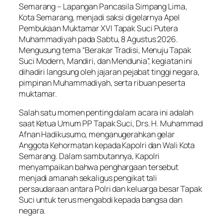
Semarang – Lapangan Pancasila Simpang Lima,
Kota Semarang, menjadi saksi digelarnya Apel
Pembukaan Muktamar XVI Tapak Suci Putera
Muhammadiyah pada Sabtu, 8 Agustus 2026.
Mengusung tema “Berakar Tradisi, Menuju Tapak
Suci Modern, Mandiri, dan Mendunia”, kegiatan ini
dihadiri langsung oleh jajaran pejabat tinggi negara,
pimpinan Muhammadiyah, serta ribuan peserta
muktamar.
Salah satu momen penting dalam acara ini adalah
saat Ketua Umum PP Tapak Suci, Drs. H. Muhammad
Afnan Hadikusumo, menganugerahkan gelar
Anggota Kehormatan kepada Kapolri dan Wali Kota
Semarang. Dalam sambutannya, Kapolri
menyampaikan bahwa penghargaan tersebut
menjadi amanah sekaligus pengikat tali
persaudaraan antara Polri dan keluarga besar Tapak
Suci untuk terus mengabdi kepada bangsa dan
negara.