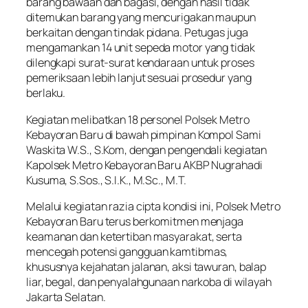
barang bawaan dan bagasi, dengan hasil tidak
ditemukan barang yang mencurigakan maupun
berkaitan dengan tindak pidana. Petugas juga
mengamankan 14 unit sepeda motor yang tidak
dilengkapi surat-surat kendaraan untuk proses
pemeriksaan lebih lanjut sesuai prosedur yang
berlaku.
Kegiatan melibatkan 18 personel Polsek Metro
Kebayoran Baru di bawah pimpinan Kompol Sami
Waskita W.S., S.Kom, dengan pengendali kegiatan
Kapolsek Metro Kebayoran Baru AKBP Nugrahadi
Kusuma, S.Sos., S.I.K., M.Sc., M.T.
Melalui kegiatan razia cipta kondisi ini, Polsek Metro
Kebayoran Baru terus berkomitmen menjaga
keamanan dan ketertiban masyarakat, serta
mencegah potensi gangguan kamtibmas,
khususnya kejahatan jalanan, aksi tawuran, balap
liar, begal, dan penyalahgunaan narkoba di wilayah
Jakarta Selatan.